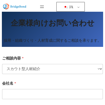
内
JA
容
を
ス
企業様向けお問い合わせ
キ
ッ
プ
採用・組織づくり・人材育成に関するご相談を承ります。
ご相談内容
*
会社名
*