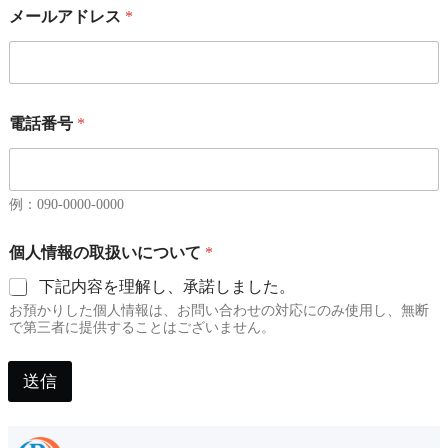
メールアドレス
*
*
電話番号
*
メ
ー
ル
ア
ド
例：090-0000-0000
レ
ス
個人情報の取扱いについて
*
職
種
下記内容を理解し、承諾しました。
・
お預かりした個人情報は、お問い合わせの対応にのみ使用し、無断
業
で第三者に提供することはございません。
界
送信