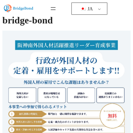
内
JA
容
を
bridge-bond
ス
キ
ッ
プ