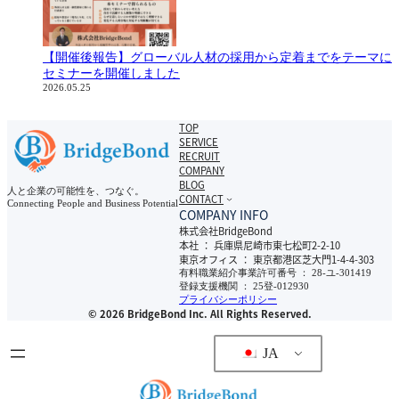
【開催後報告】グローバル人材の採用から定着までをテーマに
セミナーを開催しました
2026.05.25
TOP
SERVICE
RECRUIT
COMPANY
BLOG
人と企業の可能性を、つなぐ。
CONTACT
Connecting People and Business Potential
COMPANY INFO
株式会社BridgeBond
本社 ： 兵庫県尼崎市東七松町2-2-10
東京オフィス ： 東京都港区芝大門1-4-4-303
有料職業紹介事業許可番号 ： 28-ユ-301419
登録支援機関 ： 25登-012930
プライバシーポリシー
© 2026 BridgeBond Inc. All Rights Reserved.
JA