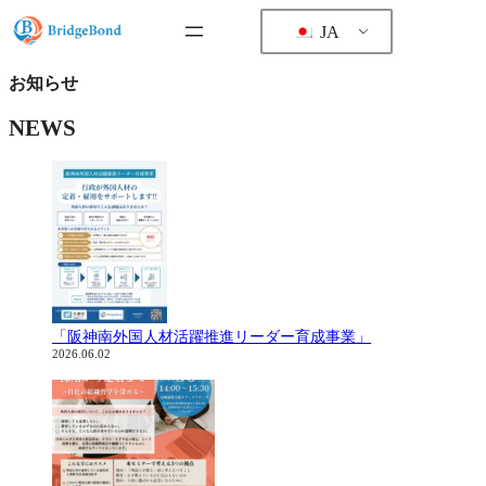
内
JA
容
を
ス
お知らせ
キ
ッ
NEWS
プ
「阪神南外国人材活躍推進リーダー育成事業」
2026.06.02